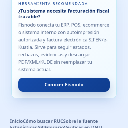
HERRAMIENTA RECOMENDADA
¿Tu sistema necesita facturación fiscal
trazable?
Fisnodo conecta tu ERP, POS, ecommerce
o sistema interno con autoimpresión
autorizada y factura electrónica SIFEN/e-
Kuatia. Sirve para seguir estados,
rechazos, evidencias y descargar
PDF/XML/KUDE sin reemplazar tu
sistema actual.
Conocer Fisnodo
Inicio
Cómo buscar RUC
Sobre la fuente
Estadísticas
API
Glosario
Verificar en DNIT