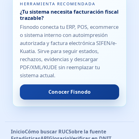
HERRAMIENTA RECOMENDADA
¿Tu sistema necesita facturación fiscal
trazable?
Fisnodo conecta tu ERP, POS, ecommerce
o sistema interno con autoimpresión
autorizada y factura electrónica SIFEN/e-
Kuatia. Sirve para seguir estados,
rechazos, evidencias y descargar
PDF/XML/KUDE sin reemplazar tu
sistema actual.
Conocer Fisnodo
Inicio
Cómo buscar RUC
Sobre la fuente
Estadísticas
API
Glosario
Verificar en DNIT