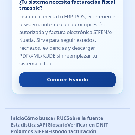
¿Tu sistema necesita facturación fiscal
trazable?
Fisnodo conecta tu ERP, POS, ecommerce
o sistema interno con autoimpresión
autorizada y factura electrónica SIFEN/e-
Kuatia. Sirve para seguir estados,
rechazos, evidencias y descargar
PDF/XML/KUDE sin reemplazar tu
sistema actual.
Conocer Fisnodo
Inicio
Cómo buscar RUC
Sobre la fuente
Estadísticas
API
Glosario
Verificar en DNIT
Próximos SIFEN
Fisnodo facturación