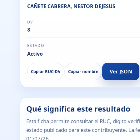
CAÑETE CABRERA, NESTOR DEJESUS
DV
8
ESTADO
Activo
Ver JSON
Copiar RUC-DV
Copiar nombre
Qué significa este resultado
Esta ficha permite consultar el RUC, dígito verif
estado publicado para este contribuyente. La fec
01/07/26.