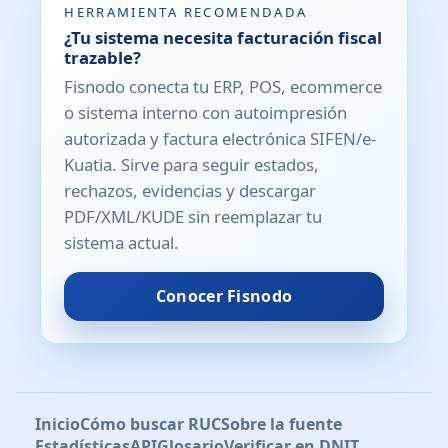
HERRAMIENTA RECOMENDADA
¿Tu sistema necesita facturación fiscal
trazable?
Fisnodo conecta tu ERP, POS, ecommerce
o sistema interno con autoimpresión
autorizada y factura electrónica SIFEN/e-
Kuatia. Sirve para seguir estados,
rechazos, evidencias y descargar
PDF/XML/KUDE sin reemplazar tu
sistema actual.
Conocer Fisnodo
Inicio
Cómo buscar RUC
Sobre la fuente
Estadísticas
API
Glosario
Verificar en DNIT