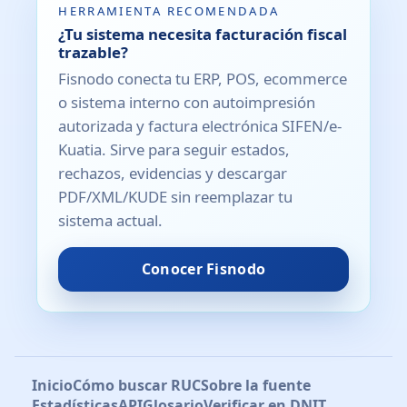
HERRAMIENTA RECOMENDADA
¿Tu sistema necesita facturación fiscal
trazable?
Fisnodo conecta tu ERP, POS, ecommerce
o sistema interno con autoimpresión
autorizada y factura electrónica SIFEN/e-
Kuatia. Sirve para seguir estados,
rechazos, evidencias y descargar
PDF/XML/KUDE sin reemplazar tu
sistema actual.
Conocer Fisnodo
Inicio
Cómo buscar RUC
Sobre la fuente
Estadísticas
API
Glosario
Verificar en DNIT