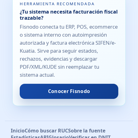
HERRAMIENTA RECOMENDADA
¿Tu sistema necesita facturación fiscal
trazable?
Fisnodo conecta tu ERP, POS, ecommerce
o sistema interno con autoimpresión
autorizada y factura electrónica SIFEN/e-
Kuatia. Sirve para seguir estados,
rechazos, evidencias y descargar
PDF/XML/KUDE sin reemplazar tu
sistema actual.
Conocer Fisnodo
Inicio
Cómo buscar RUC
Sobre la fuente
Estadísticas
API
Glosario
Verificar en DNIT