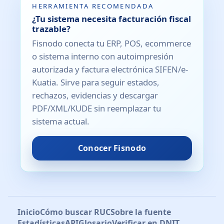
HERRAMIENTA RECOMENDADA
¿Tu sistema necesita facturación fiscal
trazable?
Fisnodo conecta tu ERP, POS, ecommerce
o sistema interno con autoimpresión
autorizada y factura electrónica SIFEN/e-
Kuatia. Sirve para seguir estados,
rechazos, evidencias y descargar
PDF/XML/KUDE sin reemplazar tu
sistema actual.
Conocer Fisnodo
Inicio
Cómo buscar RUC
Sobre la fuente
Estadísticas
API
Glosario
Verificar en DNIT