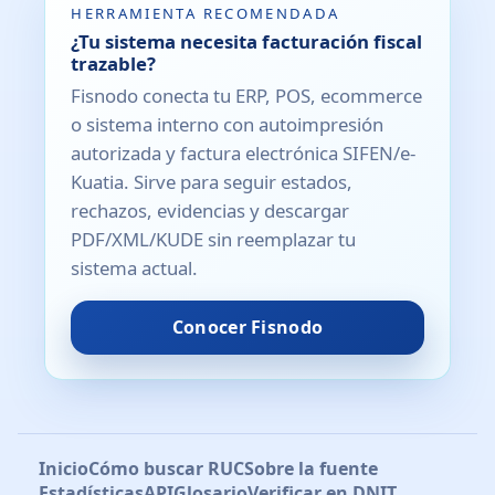
HERRAMIENTA RECOMENDADA
¿Tu sistema necesita facturación fiscal
trazable?
Fisnodo conecta tu ERP, POS, ecommerce
o sistema interno con autoimpresión
autorizada y factura electrónica SIFEN/e-
Kuatia. Sirve para seguir estados,
rechazos, evidencias y descargar
PDF/XML/KUDE sin reemplazar tu
sistema actual.
Conocer Fisnodo
Inicio
Cómo buscar RUC
Sobre la fuente
Estadísticas
API
Glosario
Verificar en DNIT