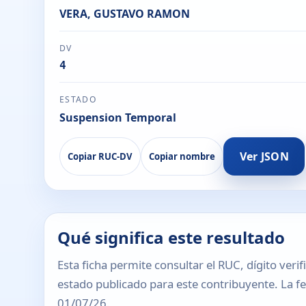
VERA, GUSTAVO RAMON
DV
4
ESTADO
Suspension Temporal
Ver JSON
Copiar RUC-DV
Copiar nombre
Qué significa este resultado
Esta ficha permite consultar el RUC, dígito verif
estado publicado para este contribuyente. La fec
01/07/26.