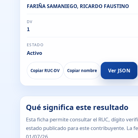
FARIÑA SAMANIEGO, RICARDO FAUSTINO
DV
1
ESTADO
Activo
Ver JSON
Copiar RUC-DV
Copiar nombre
Qué significa este resultado
Esta ficha permite consultar el RUC, dígito verif
estado publicado para este contribuyente. La fec
01/07/26.