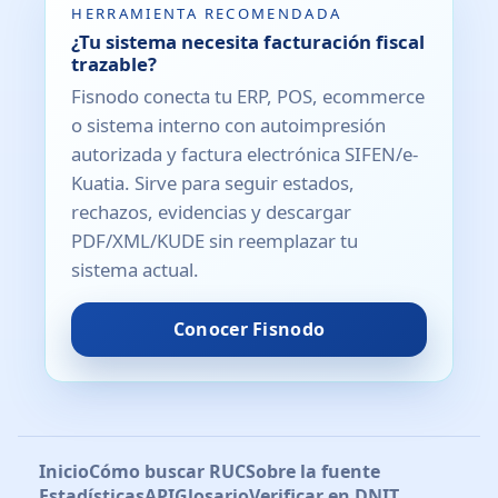
HERRAMIENTA RECOMENDADA
¿Tu sistema necesita facturación fiscal
trazable?
Fisnodo conecta tu ERP, POS, ecommerce
o sistema interno con autoimpresión
autorizada y factura electrónica SIFEN/e-
Kuatia. Sirve para seguir estados,
rechazos, evidencias y descargar
PDF/XML/KUDE sin reemplazar tu
sistema actual.
Conocer Fisnodo
Inicio
Cómo buscar RUC
Sobre la fuente
Estadísticas
API
Glosario
Verificar en DNIT