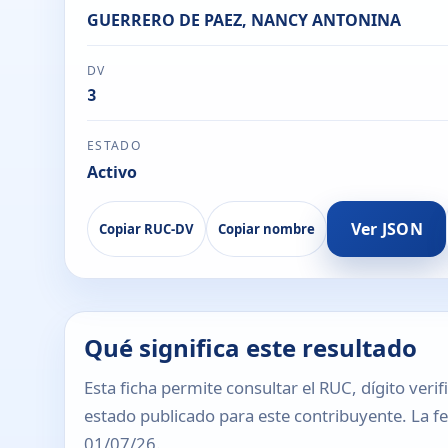
GUERRERO DE PAEZ, NANCY ANTONINA
DV
3
ESTADO
Activo
Ver JSON
Copiar RUC-DV
Copiar nombre
Qué significa este resultado
Esta ficha permite consultar el RUC, dígito verif
estado publicado para este contribuyente. La fec
01/07/26.