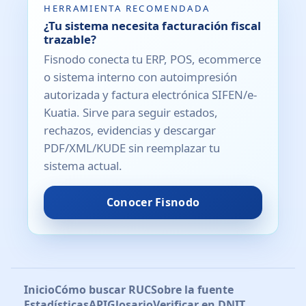
HERRAMIENTA RECOMENDADA
¿Tu sistema necesita facturación fiscal
trazable?
Fisnodo conecta tu ERP, POS, ecommerce
o sistema interno con autoimpresión
autorizada y factura electrónica SIFEN/e-
Kuatia. Sirve para seguir estados,
rechazos, evidencias y descargar
PDF/XML/KUDE sin reemplazar tu
sistema actual.
Conocer Fisnodo
Inicio
Cómo buscar RUC
Sobre la fuente
Estadísticas
API
Glosario
Verificar en DNIT