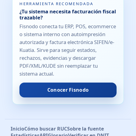
HERRAMIENTA RECOMENDADA
¿Tu sistema necesita facturación fiscal
trazable?
Fisnodo conecta tu ERP, POS, ecommerce
o sistema interno con autoimpresión
autorizada y factura electrónica SIFEN/e-
Kuatia. Sirve para seguir estados,
rechazos, evidencias y descargar
PDF/XML/KUDE sin reemplazar tu
sistema actual.
Conocer Fisnodo
Inicio
Cómo buscar RUC
Sobre la fuente
Estadísticas
API
Glosario
Verificar en DNIT