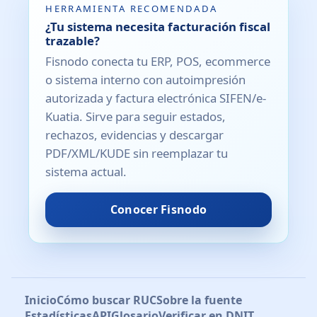
HERRAMIENTA RECOMENDADA
¿Tu sistema necesita facturación fiscal
trazable?
Fisnodo conecta tu ERP, POS, ecommerce
o sistema interno con autoimpresión
autorizada y factura electrónica SIFEN/e-
Kuatia. Sirve para seguir estados,
rechazos, evidencias y descargar
PDF/XML/KUDE sin reemplazar tu
sistema actual.
Conocer Fisnodo
Inicio
Cómo buscar RUC
Sobre la fuente
Estadísticas
API
Glosario
Verificar en DNIT