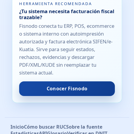
HERRAMIENTA RECOMENDADA
¿Tu sistema necesita facturación fiscal
trazable?
Fisnodo conecta tu ERP, POS, ecommerce
o sistema interno con autoimpresión
autorizada y factura electrónica SIFEN/e-
Kuatia. Sirve para seguir estados,
rechazos, evidencias y descargar
PDF/XML/KUDE sin reemplazar tu
sistema actual.
Conocer Fisnodo
Inicio
Cómo buscar RUC
Sobre la fuente
Estadísticas
API
Glosario
Verificar en DNIT