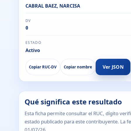
CABRAL BAEZ, NARCISA
DV
0
ESTADO
Activo
Ver JSON
Copiar RUC-DV
Copiar nombre
Qué significa este resultado
Esta ficha permite consultar el RUC, dígito verif
estado publicado para este contribuyente. La fec
01/07/26.