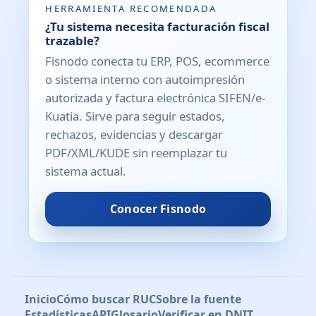
HERRAMIENTA RECOMENDADA
¿Tu sistema necesita facturación fiscal
trazable?
Fisnodo conecta tu ERP, POS, ecommerce
o sistema interno con autoimpresión
autorizada y factura electrónica SIFEN/e-
Kuatia. Sirve para seguir estados,
rechazos, evidencias y descargar
PDF/XML/KUDE sin reemplazar tu
sistema actual.
Conocer Fisnodo
Inicio
Cómo buscar RUC
Sobre la fuente
Estadísticas
API
Glosario
Verificar en DNIT