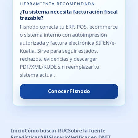
HERRAMIENTA RECOMENDADA
¿Tu sistema necesita facturación fiscal
trazable?
Fisnodo conecta tu ERP, POS, ecommerce
o sistema interno con autoimpresión
autorizada y factura electrónica SIFEN/e-
Kuatia. Sirve para seguir estados,
rechazos, evidencias y descargar
PDF/XML/KUDE sin reemplazar tu
sistema actual.
Conocer Fisnodo
Inicio
Cómo buscar RUC
Sobre la fuente
Estadísticas
API
Glosario
Verificar en DNIT