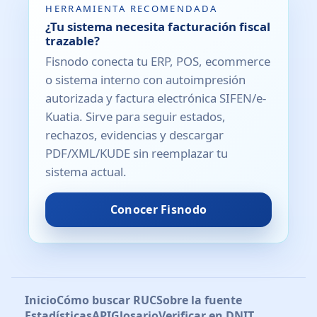
HERRAMIENTA RECOMENDADA
¿Tu sistema necesita facturación fiscal
trazable?
Fisnodo conecta tu ERP, POS, ecommerce
o sistema interno con autoimpresión
autorizada y factura electrónica SIFEN/e-
Kuatia. Sirve para seguir estados,
rechazos, evidencias y descargar
PDF/XML/KUDE sin reemplazar tu
sistema actual.
Conocer Fisnodo
Inicio
Cómo buscar RUC
Sobre la fuente
Estadísticas
API
Glosario
Verificar en DNIT