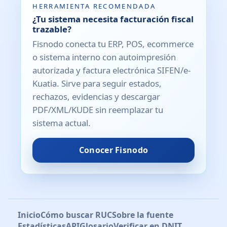
HERRAMIENTA RECOMENDADA
¿Tu sistema necesita facturación fiscal
trazable?
Fisnodo conecta tu ERP, POS, ecommerce
o sistema interno con autoimpresión
autorizada y factura electrónica SIFEN/e-
Kuatia. Sirve para seguir estados,
rechazos, evidencias y descargar
PDF/XML/KUDE sin reemplazar tu
sistema actual.
Conocer Fisnodo
Inicio
Cómo buscar RUC
Sobre la fuente
Estadísticas
API
Glosario
Verificar en DNIT