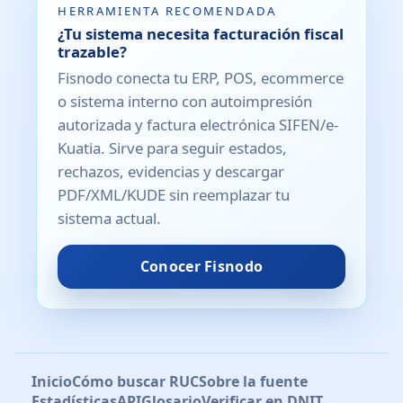
HERRAMIENTA RECOMENDADA
¿Tu sistema necesita facturación fiscal
trazable?
Fisnodo conecta tu ERP, POS, ecommerce
o sistema interno con autoimpresión
autorizada y factura electrónica SIFEN/e-
Kuatia. Sirve para seguir estados,
rechazos, evidencias y descargar
PDF/XML/KUDE sin reemplazar tu
sistema actual.
Conocer Fisnodo
Inicio
Cómo buscar RUC
Sobre la fuente
Estadísticas
API
Glosario
Verificar en DNIT