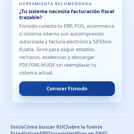
HERRAMIENTA RECOMENDADA
¿Tu sistema necesita facturación fiscal
trazable?
Fisnodo conecta tu ERP, POS, ecommerce
o sistema interno con autoimpresión
autorizada y factura electrónica SIFEN/e-
Kuatia. Sirve para seguir estados,
rechazos, evidencias y descargar
PDF/XML/KUDE sin reemplazar tu
sistema actual.
Conocer Fisnodo
Inicio
Cómo buscar RUC
Sobre la fuente
Estadísticas
API
Glosario
Verificar en DNIT