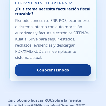
HERRAMIENTA RECOMENDADA
¿Tu sistema necesita facturación fiscal
trazable?
Fisnodo conecta tu ERP, POS, ecommerce
o sistema interno con autoimpresión
autorizada y factura electrónica SIFEN/e-
Kuatia. Sirve para seguir estados,
rechazos, evidencias y descargar
PDF/XML/KUDE sin reemplazar tu
sistema actual.
Conocer Fisnodo
Inicio
Cómo buscar RUC
Sobre la fuente
Estadísticas
API
Glosario
Verificar en DNIT