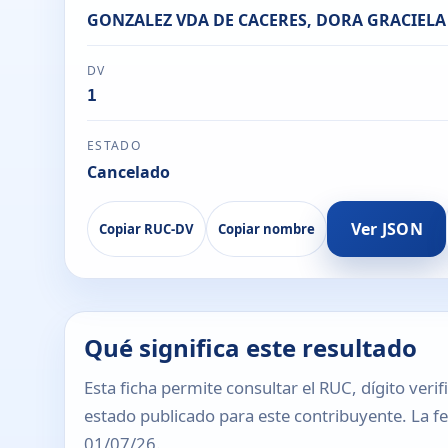
GONZALEZ VDA DE CACERES, DORA GRACIELA
DV
1
ESTADO
Cancelado
Ver JSON
Copiar RUC-DV
Copiar nombre
Qué significa este resultado
Esta ficha permite consultar el RUC, dígito verif
estado publicado para este contribuyente. La fec
01/07/26.