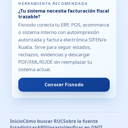
HERRAMIENTA RECOMENDADA
¿Tu sistema necesita facturación fiscal
trazable?
Fisnodo conecta tu ERP, POS, ecommerce
o sistema interno con autoimpresión
autorizada y factura electrónica SIFEN/e-
Kuatia. Sirve para seguir estados,
rechazos, evidencias y descargar
PDF/XML/KUDE sin reemplazar tu
sistema actual.
Conocer Fisnodo
Inicio
Cómo buscar RUC
Sobre la fuente
Estadísticas
API
Glosario
Verificar en DNIT