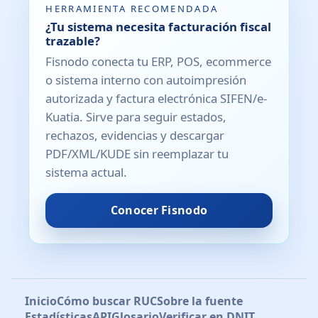
HERRAMIENTA RECOMENDADA
¿Tu sistema necesita facturación fiscal
trazable?
Fisnodo conecta tu ERP, POS, ecommerce
o sistema interno con autoimpresión
autorizada y factura electrónica SIFEN/e-
Kuatia. Sirve para seguir estados,
rechazos, evidencias y descargar
PDF/XML/KUDE sin reemplazar tu
sistema actual.
Conocer Fisnodo
Inicio
Cómo buscar RUC
Sobre la fuente
Estadísticas
API
Glosario
Verificar en DNIT