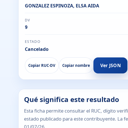
GONZALEZ ESPINOZA, ELSA AIDA
DV
9
ESTADO
Cancelado
Ver JSON
Copiar RUC-DV
Copiar nombre
Qué significa este resultado
Esta ficha permite consultar el RUC, dígito verif
estado publicado para este contribuyente. La fec
01/07/26.