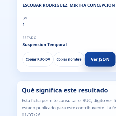
ESCOBAR RODRIGUEZ, MIRTHA CONCEPCION
DV
1
ESTADO
Suspension Temporal
Ver JSON
Copiar RUC-DV
Copiar nombre
Qué significa este resultado
Esta ficha permite consultar el RUC, dígito verif
estado publicado para este contribuyente. La fec
01/07/26.