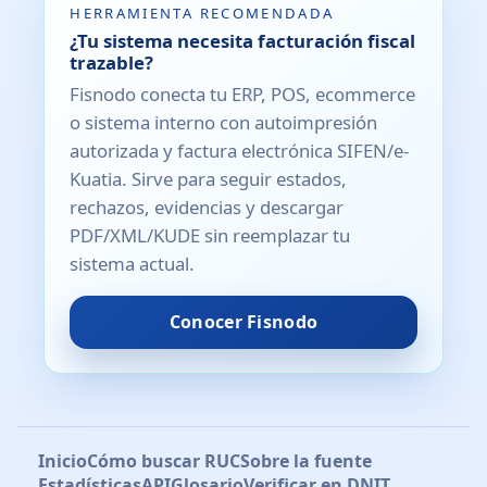
HERRAMIENTA RECOMENDADA
¿Tu sistema necesita facturación fiscal
trazable?
Fisnodo conecta tu ERP, POS, ecommerce
o sistema interno con autoimpresión
autorizada y factura electrónica SIFEN/e-
Kuatia. Sirve para seguir estados,
rechazos, evidencias y descargar
PDF/XML/KUDE sin reemplazar tu
sistema actual.
Conocer Fisnodo
Inicio
Cómo buscar RUC
Sobre la fuente
Estadísticas
API
Glosario
Verificar en DNIT