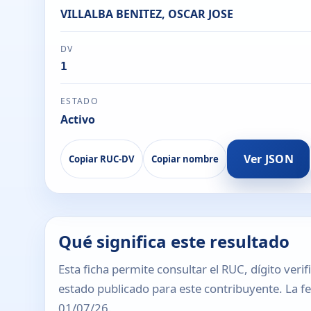
VILLALBA BENITEZ, OSCAR JOSE
DV
1
ESTADO
Activo
Ver JSON
Copiar RUC-DV
Copiar nombre
Qué significa este resultado
Esta ficha permite consultar el RUC, dígito verif
estado publicado para este contribuyente. La fec
01/07/26.