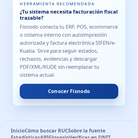
HERRAMIENTA RECOMENDADA
¿Tu sistema necesita facturación fiscal
trazable?
Fisnodo conecta tu ERP, POS, ecommerce
o sistema interno con autoimpresión
autorizada y factura electrónica SIFEN/e-
Kuatia. Sirve para seguir estados,
rechazos, evidencias y descargar
PDF/XML/KUDE sin reemplazar tu
sistema actual.
Conocer Fisnodo
Inicio
Cómo buscar RUC
Sobre la fuente
Estadísticas
API
Glosario
Verificar en DNIT