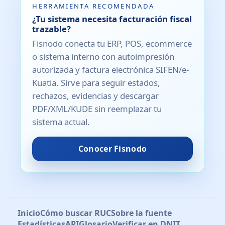
HERRAMIENTA RECOMENDADA
¿Tu sistema necesita facturación fiscal
trazable?
Fisnodo conecta tu ERP, POS, ecommerce
o sistema interno con autoimpresión
autorizada y factura electrónica SIFEN/e-
Kuatia. Sirve para seguir estados,
rechazos, evidencias y descargar
PDF/XML/KUDE sin reemplazar tu
sistema actual.
Conocer Fisnodo
Inicio
Cómo buscar RUC
Sobre la fuente
Estadísticas
API
Glosario
Verificar en DNIT