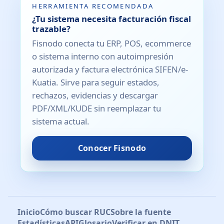
HERRAMIENTA RECOMENDADA
¿Tu sistema necesita facturación fiscal
trazable?
Fisnodo conecta tu ERP, POS, ecommerce
o sistema interno con autoimpresión
autorizada y factura electrónica SIFEN/e-
Kuatia. Sirve para seguir estados,
rechazos, evidencias y descargar
PDF/XML/KUDE sin reemplazar tu
sistema actual.
Conocer Fisnodo
Inicio
Cómo buscar RUC
Sobre la fuente
Estadísticas
API
Glosario
Verificar en DNIT