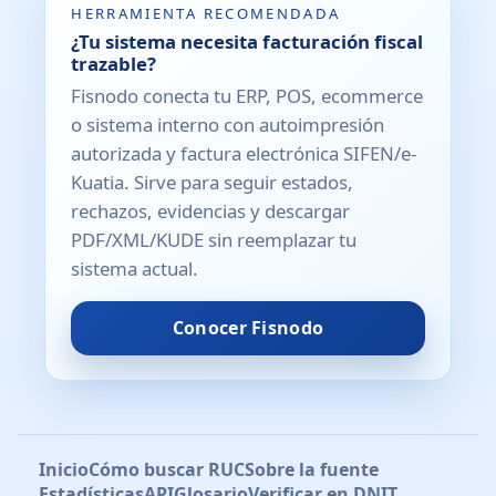
HERRAMIENTA RECOMENDADA
¿Tu sistema necesita facturación fiscal
trazable?
Fisnodo conecta tu ERP, POS, ecommerce
o sistema interno con autoimpresión
autorizada y factura electrónica SIFEN/e-
Kuatia. Sirve para seguir estados,
rechazos, evidencias y descargar
PDF/XML/KUDE sin reemplazar tu
sistema actual.
Conocer Fisnodo
Inicio
Cómo buscar RUC
Sobre la fuente
Estadísticas
API
Glosario
Verificar en DNIT