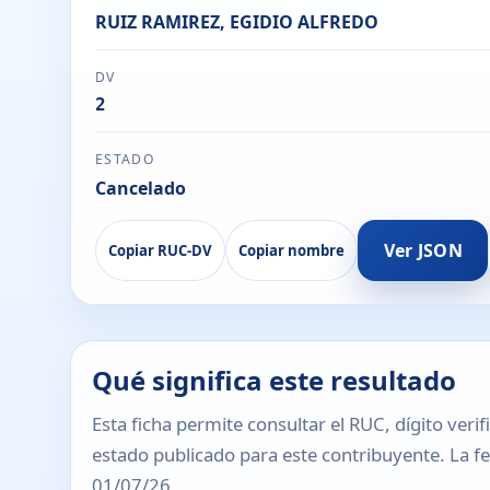
RUIZ RAMIREZ, EGIDIO ALFREDO
DV
2
ESTADO
Cancelado
Ver JSON
Copiar RUC-DV
Copiar nombre
Qué significa este resultado
Esta ficha permite consultar el RUC, dígito verif
estado publicado para este contribuyente. La fec
01/07/26.