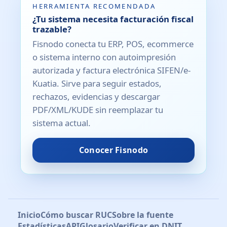
HERRAMIENTA RECOMENDADA
¿Tu sistema necesita facturación fiscal
trazable?
Fisnodo conecta tu ERP, POS, ecommerce
o sistema interno con autoimpresión
autorizada y factura electrónica SIFEN/e-
Kuatia. Sirve para seguir estados,
rechazos, evidencias y descargar
PDF/XML/KUDE sin reemplazar tu
sistema actual.
Conocer Fisnodo
Inicio
Cómo buscar RUC
Sobre la fuente
Estadísticas
API
Glosario
Verificar en DNIT