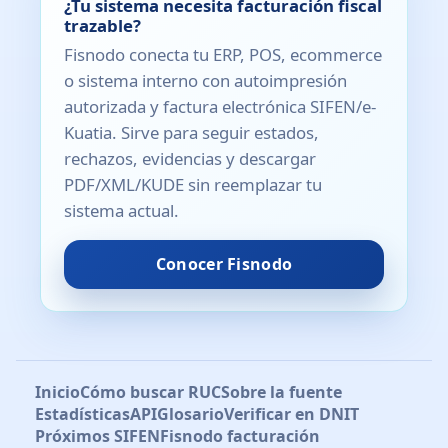
¿Tu sistema necesita facturación fiscal
trazable?
Fisnodo conecta tu ERP, POS, ecommerce
o sistema interno con autoimpresión
autorizada y factura electrónica SIFEN/e-
Kuatia. Sirve para seguir estados,
rechazos, evidencias y descargar
PDF/XML/KUDE sin reemplazar tu
sistema actual.
Conocer Fisnodo
Inicio
Cómo buscar RUC
Sobre la fuente
Estadísticas
API
Glosario
Verificar en DNIT
Próximos SIFEN
Fisnodo facturación