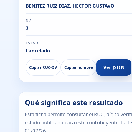
BENITEZ RUIZ DIAZ, HECTOR GUSTAVO
DV
3
ESTADO
Cancelado
Ver JSON
Copiar RUC-DV
Copiar nombre
Qué significa este resultado
Esta ficha permite consultar el RUC, dígito verif
estado publicado para este contribuyente. La fec
01/07/26.