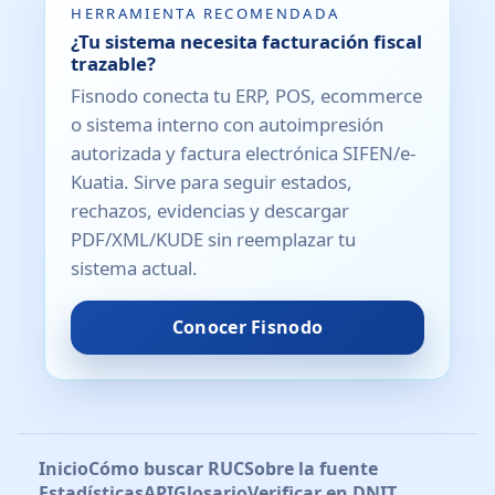
HERRAMIENTA RECOMENDADA
¿Tu sistema necesita facturación fiscal
trazable?
Fisnodo conecta tu ERP, POS, ecommerce
o sistema interno con autoimpresión
autorizada y factura electrónica SIFEN/e-
Kuatia. Sirve para seguir estados,
rechazos, evidencias y descargar
PDF/XML/KUDE sin reemplazar tu
sistema actual.
Conocer Fisnodo
Inicio
Cómo buscar RUC
Sobre la fuente
Estadísticas
API
Glosario
Verificar en DNIT