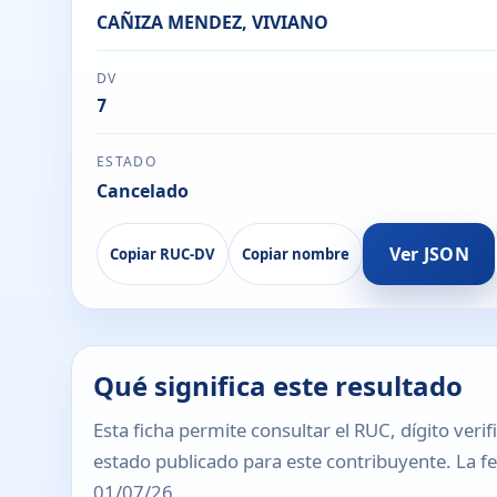
CAÑIZA MENDEZ, VIVIANO
DV
7
ESTADO
Cancelado
Ver JSON
Copiar RUC-DV
Copiar nombre
Qué significa este resultado
Esta ficha permite consultar el RUC, dígito verif
estado publicado para este contribuyente. La fec
01/07/26.