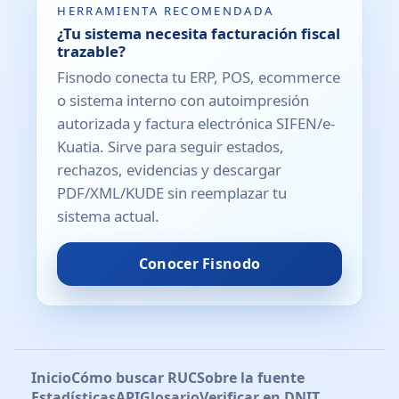
HERRAMIENTA RECOMENDADA
¿Tu sistema necesita facturación fiscal
trazable?
Fisnodo conecta tu ERP, POS, ecommerce
o sistema interno con autoimpresión
autorizada y factura electrónica SIFEN/e-
Kuatia. Sirve para seguir estados,
rechazos, evidencias y descargar
PDF/XML/KUDE sin reemplazar tu
sistema actual.
Conocer Fisnodo
Inicio
Cómo buscar RUC
Sobre la fuente
Estadísticas
API
Glosario
Verificar en DNIT