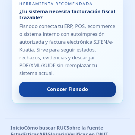
HERRAMIENTA RECOMENDADA
¿Tu sistema necesita facturación fiscal
trazable?
Fisnodo conecta tu ERP, POS, ecommerce
o sistema interno con autoimpresión
autorizada y factura electrónica SIFEN/e-
Kuatia. Sirve para seguir estados,
rechazos, evidencias y descargar
PDF/XML/KUDE sin reemplazar tu
sistema actual.
Conocer Fisnodo
Inicio
Cómo buscar RUC
Sobre la fuente
Estadísticas
API
Glosario
Verificar en DNIT