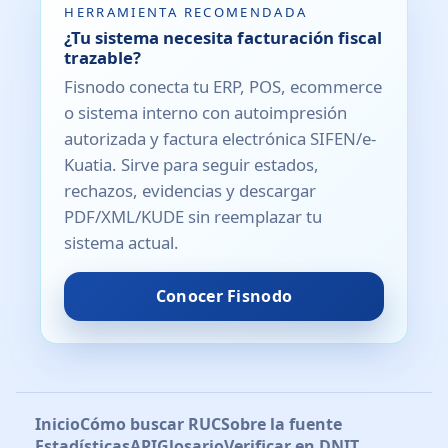
HERRAMIENTA RECOMENDADA
¿Tu sistema necesita facturación fiscal
trazable?
Fisnodo conecta tu ERP, POS, ecommerce
o sistema interno con autoimpresión
autorizada y factura electrónica SIFEN/e-
Kuatia. Sirve para seguir estados,
rechazos, evidencias y descargar
PDF/XML/KUDE sin reemplazar tu
sistema actual.
Conocer Fisnodo
Inicio
Cómo buscar RUC
Sobre la fuente
Estadísticas
API
Glosario
Verificar en DNIT