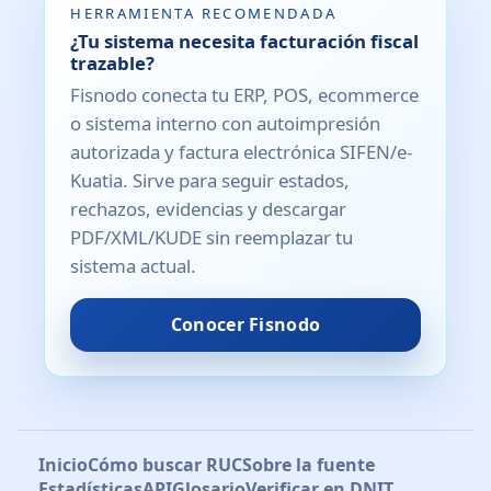
HERRAMIENTA RECOMENDADA
¿Tu sistema necesita facturación fiscal
trazable?
Fisnodo conecta tu ERP, POS, ecommerce
o sistema interno con autoimpresión
autorizada y factura electrónica SIFEN/e-
Kuatia. Sirve para seguir estados,
rechazos, evidencias y descargar
PDF/XML/KUDE sin reemplazar tu
sistema actual.
Conocer Fisnodo
Inicio
Cómo buscar RUC
Sobre la fuente
Estadísticas
API
Glosario
Verificar en DNIT