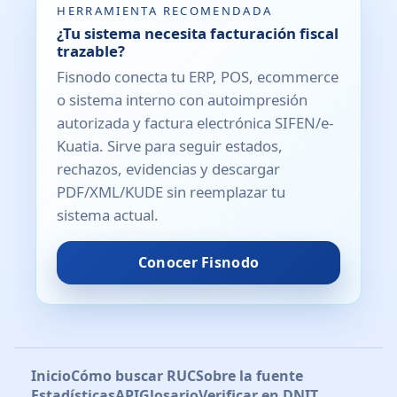
HERRAMIENTA RECOMENDADA
¿Tu sistema necesita facturación fiscal
trazable?
Fisnodo conecta tu ERP, POS, ecommerce
o sistema interno con autoimpresión
autorizada y factura electrónica SIFEN/e-
Kuatia. Sirve para seguir estados,
rechazos, evidencias y descargar
PDF/XML/KUDE sin reemplazar tu
sistema actual.
Conocer Fisnodo
Inicio
Cómo buscar RUC
Sobre la fuente
Estadísticas
API
Glosario
Verificar en DNIT