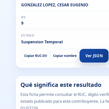
GONZALEZ LOPEZ, CESAR EUGENIO
DV
9
ESTADO
Suspension Temporal
Ver JSON
Copiar RUC-DV
Copiar nombre
Qué significa este resultado
Esta ficha permite consultar el RUC, dígito verif
estado publicado para este contribuyente. La fec
01/07/26.