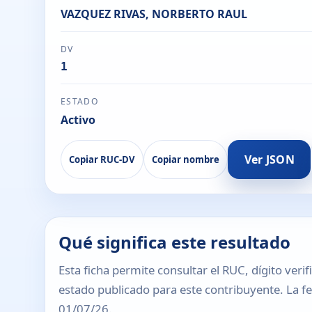
VAZQUEZ RIVAS, NORBERTO RAUL
DV
1
ESTADO
Activo
Ver JSON
Copiar RUC-DV
Copiar nombre
Qué significa este resultado
Esta ficha permite consultar el RUC, dígito verif
estado publicado para este contribuyente. La fec
01/07/26.