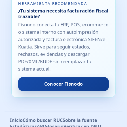
HERRAMIENTA RECOMENDADA
¿Tu sistema necesita facturación fiscal
trazable?
Fisnodo conecta tu ERP, POS, ecommerce
o sistema interno con autoimpresión
autorizada y factura electrónica SIFEN/e-
Kuatia. Sirve para seguir estados,
rechazos, evidencias y descargar
PDF/XML/KUDE sin reemplazar tu
sistema actual.
Conocer Fisnodo
Inicio
Cómo buscar RUC
Sobre la fuente
Estadísticas
API
Glosario
Verificar en DNIT